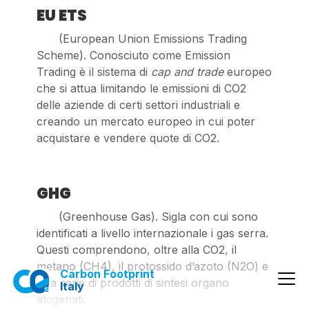
EU ETS
(European Union Emissions Trading
Scheme). Conosciuto come Emission
Trading è il sistema di
cap and trade
europeo
che si attua limitando le emissioni di CO2
delle aziende di certi settori industriali e
creando un mercato europeo in cui poter
acquistare e vendere quote di CO2.
GHG
(Greenhouse Gas). Sigla con cui sono
identificati a livello internazionale i gas serra.
Questi comprendono, oltre alla CO2, il
metano (CH4), il protossido d’azoto (N2O) e
Carbon Footprint
una serie di prodotti di sintesi organo
Italy
alogenati.