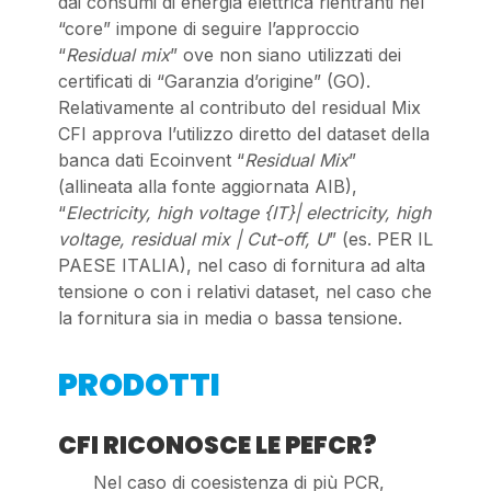
dai consumi di energia elettrica rientranti nel
“core” impone di seguire l’approccio
“
Residual mix
” ove non siano utilizzati dei
certificati di “Garanzia d’origine” (GO).
Relativamente al contributo del residual Mix
CFI approva l’utilizzo diretto del dataset della
banca dati Ecoinvent “
Residual Mix
”
(allineata alla fonte aggiornata AIB),
“
Electricity, high voltage {IT}| electricity, high
voltage, residual mix | Cut-off, U
” (es. PER IL
PAESE ITALIA), nel caso di fornitura ad alta
tensione o con i relativi dataset, nel caso che
la fornitura sia in media o bassa tensione.
PRODOTTI
CFI RICONOSCE LE PEFCR?
Nel caso di coesistenza di più PCR,