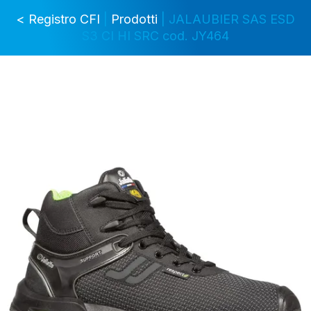
< Registro CFI
|
Prodotti
| JALAUBIER SAS ESD
S3 CI HI SRC cod. JY464