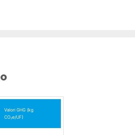
TO
Valori GHG (kg
CO₂e/UF)