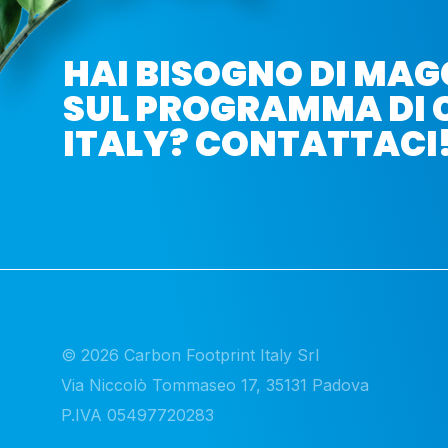
HAI BISOGNO DI MAG
SUL PROGRAMMA DI 
ITALY? CONTATTACI
© 2026 Carbon Footprint Italy Srl

Via Niccolò Tommaseo 17, 35131 Padova

P.IVA 05497720283