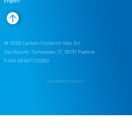
English
© 2026 Carbon Footprint Italy Srl

Via Niccolò Tommaseo 17, 35131 Padova

P.IVA 05497720283
powered by innove.it